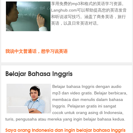
享用免费的mp3和格式的英语学习资源。
Langhub.com可以帮助提高您的英语发音
和听说读写技巧。涵盖了商务英语，旅行
英语，以及日常英语对话。
我说中文普通话，想学习说英语
Belajar Bahasa Inggris
Belajar bahasa Inggris dengan audio
mp3 dan video gratis. Belajar berbicara,
membaca dan menulis dalam bahasa
Inggris. Pelajaran gratis ini sangat
cocok untuk orang asing di Indonesia,
turis, pengusaha atau mereka yang ingin belajar bahasa kedua.
Saya orang Indonesia dan ingin belajar bahasa Inggris