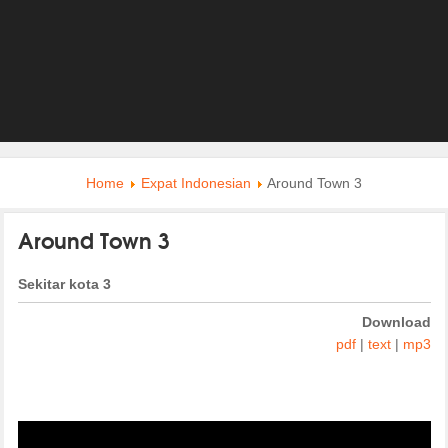
Home
Expat Indonesian
Around Town 3
Around Town 3
Sekitar kota 3
Download
pdf
|
text
|
mp3