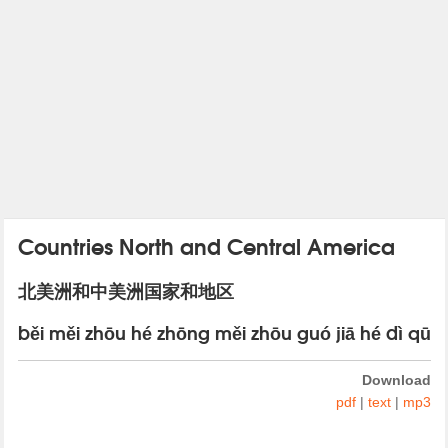
Countries North and Central America
北美洲和中美洲国家和地区
běi měi zhōu hé zhōng měi zhōu guó jiā hé dì qū
Download
pdf
|
text
|
mp3