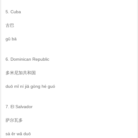
5. Cuba
古巴
gǔ bā
6. Dominican Republic
多米尼加共和国
duō mǐ ní jiā gòng hé guó
7. El Salvador
萨尔瓦多
sà ěr wǎ duō