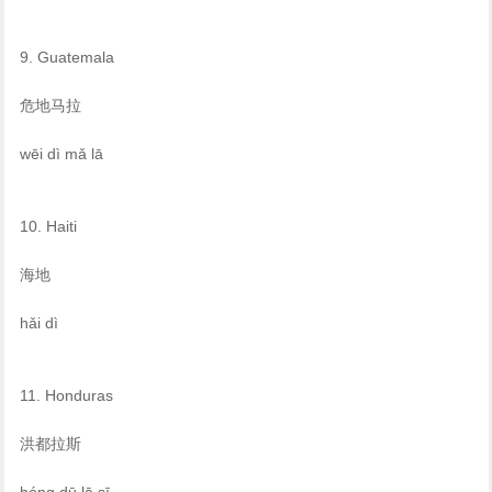
9. Guatemala
危地马拉
wēi dì mǎ lā
10. Haiti
海地
hǎi dì
11. Honduras
洪都拉斯
hóng dū lā sī