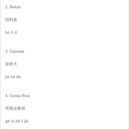
2. Belize
伯利兹
bó lì zī
3. Canada
加拿大
jiā ná dà
4. Costa Rica
哥斯达黎加
gē sī dá lí jiā