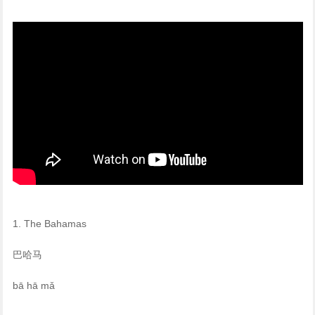
1. The Bahamas
巴哈马
bā hā mǎ