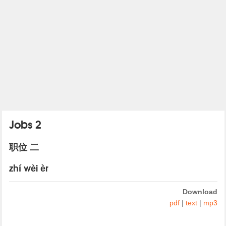
Jobs 2
职位 二
zhí wèi èr
Download
pdf
|
text
|
mp3