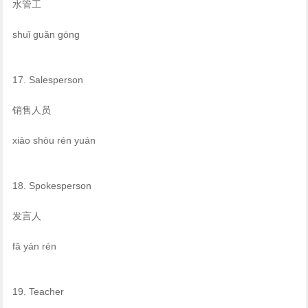
水管工
shuǐ guǎn gōng
17. Salesperson
销售人员
xiāo shòu rén yuán
18. Spokesperson
发言人
fā yán rén
19. Teacher