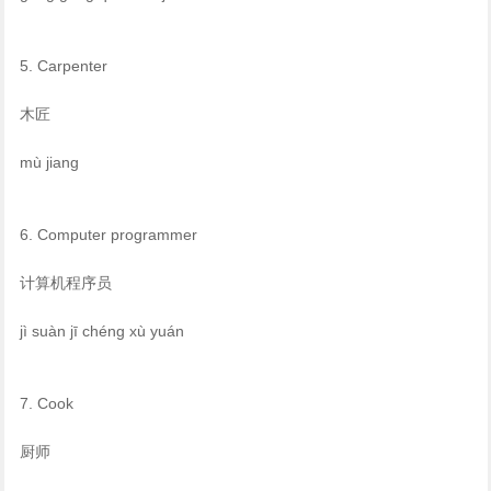
5. Carpenter
木匠
mù jiang
6. Computer programmer
计算机程序员
jì suàn jī chéng xù yuán
7. Cook
厨师