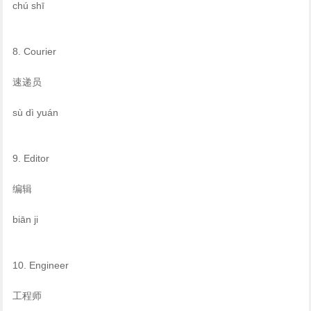
chú shī
8. Courier
速递员
sù dì yuán
9. Editor
编辑
biān ji
10. Engineer
工程师