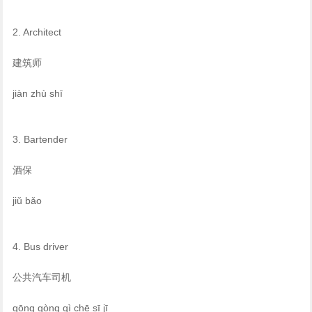
2. Architect
建筑师
jiàn zhù shī
3. Bartender
酒保
jiǔ bǎo
4. Bus driver
公共汽车司机
gōng gòng qì chē sī jī