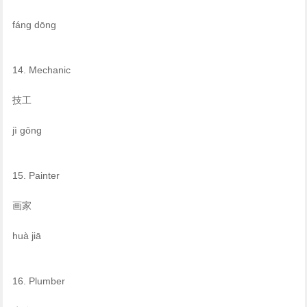
fáng dōng
14. Mechanic
技工
jì gōng
15. Painter
画家
huà jiā
16. Plumber