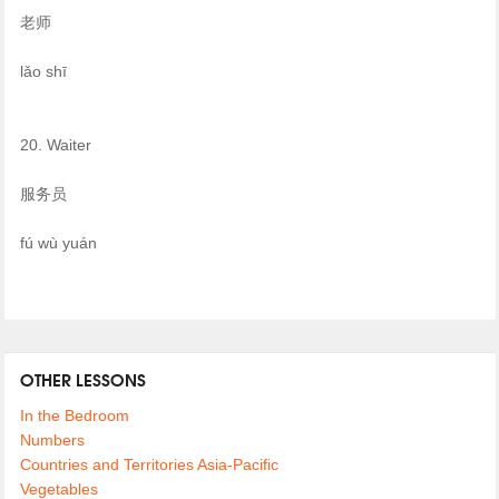
老师
lǎo shī
20. Waiter
服务员
fú wù yuán
OTHER LESSONS
In the Bedroom
Numbers
Countries and Territories Asia-Pacific
Vegetables