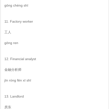
gōng chéng shī
11. Factory worker
工人
gōng ren
12. Financial analyst
金融分析师
jīn róng fēn xī shī
13. Landlord
房东