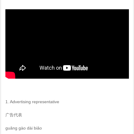
1. Advertising representative
广告代表
guǎng gào dài biǎo