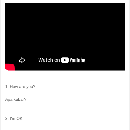
1. How are you?
Apa kabar?
2. I'm OK.