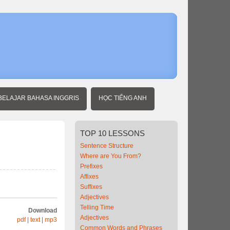
Home
Beginner
Indonesian
Time
BELAJAR BAHASA INGGRIS
HỌC TIẾNG ANH
TOP
10 LESSONS
Sentence Structure
Where are You From?
Prefixes
Affixes
Suffixes
Adjectives
Telling Time
Download
Adjectives
pdf
|
text
|
mp3
Common Words and Phrases