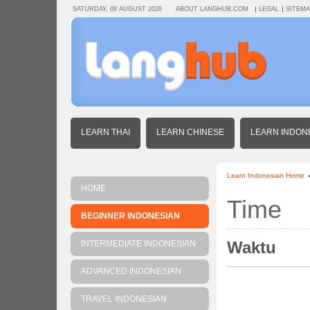
SATURDAY, 08 AUGUST 2026
ABOUT LANGHUB.COM
LEGAL
SITEM
LEARN THAI
LEARN CHINESE
LEARN INDON
Learn Indonesian Home
HOME
Time
BEGINNER INDONESIAN
Waktu
INTERMEDIATE INDONESIAN
ADVANCED INDONESIAN
TRAVEL INDONESIAN