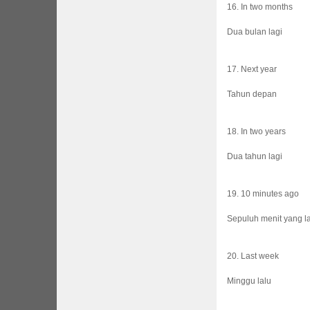
16. In two months
Dua bulan lagi
17. Next year
Tahun depan
18. In two years
Dua tahun lagi
19. 10 minutes ago
Sepuluh menit yang l
20. Last week
Minggu lalu