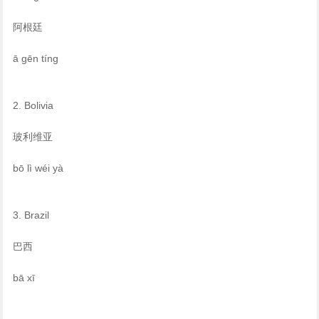
阿根廷
ā gēn tíng
2. Bolivia
玻利维亚
bō lì wéi yà
3. Brazil
巴西
bā xī