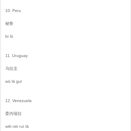
10. Peru
秘鲁
bì lǔ
11. Uruguay
乌拉圭
wū lā guī
12. Venezuela
委内瑞拉
wěi nèi ruì lā