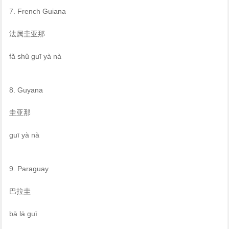
7. French Guiana
法属圭亚那
fǎ shǔ guī yà nà
8. Guyana
圭亚那
guī yà nà
9. Paraguay
巴拉圭
bā lā guī