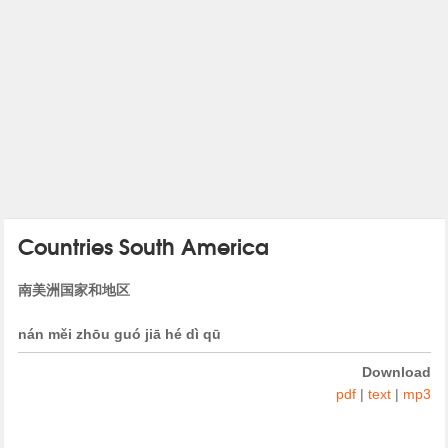
Countries South America
南美洲国家和地区
nán měi zhōu guó jiā hé dì qū
Download
pdf
|
text
|
mp3