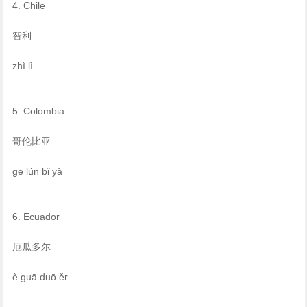
4. Chile
智利
zhì lì
5. Colombia
哥伦比亚
gē lún bǐ yà
6. Ecuador
厄瓜多尔
è guā duō ěr