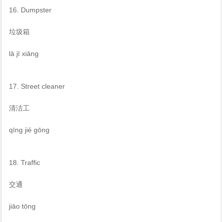
16. Dumpster
垃圾箱
lā jī xiāng
17. Street cleaner
清洁工
qīng jié gōng
18. Traffic
交通
jiāo tōng