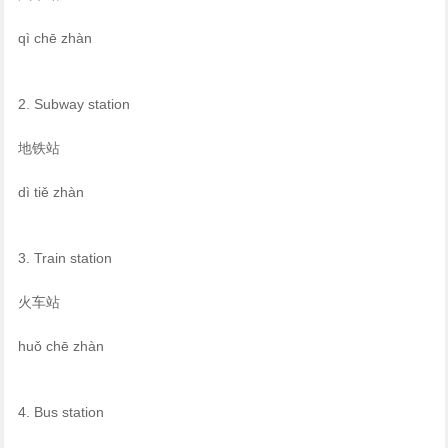
qì chē zhàn
2. Subway station
地铁站
dì tiě zhàn
3. Train station
火车站
huǒ chē zhàn
4. Bus station