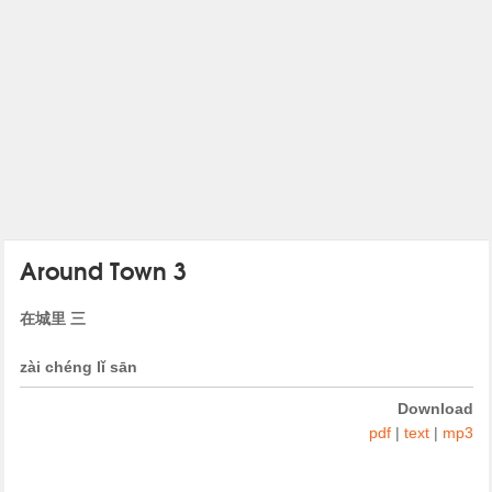
Around Town 3
在城里 三
zài chéng lǐ sān
Download
pdf
|
text
|
mp3