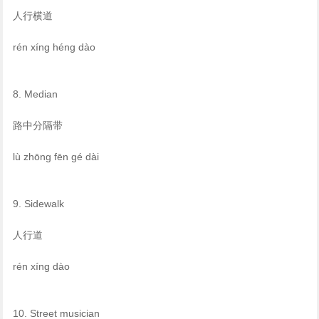
人行横道
rén xíng héng dào
8. Median
路中分隔带
lù zhōng fēn gé dài
9. Sidewalk
人行道
rén xíng dào
10. Street musician