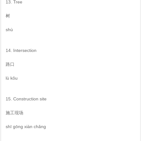
13. Tree
树
shù
14. Intersection
路口
lù kǒu
15. Construction site
施工现场
shī gōng xiàn chǎng