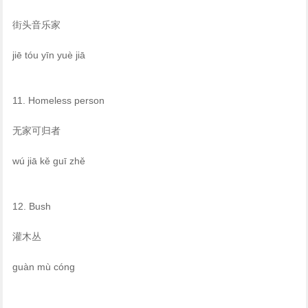
街头音乐家
jiē tóu yīn yuè jiā
11. Homeless person
无家可归者
wú jiā kě guī zhě
12. Bush
灌木丛
guàn mù cóng