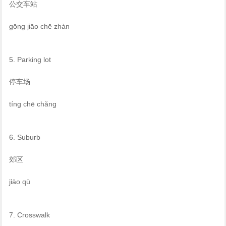
公交车站
gōng jiāo chē zhàn
5. Parking lot
停车场
tíng chē chǎng
6. Suburb
郊区
jiāo qū
7. Crosswalk