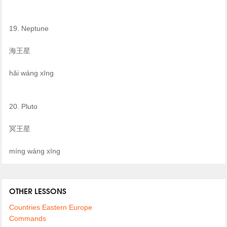
19. Neptune
海王星
hǎi wáng xīng
20. Pluto
冥王星
míng wáng xīng
OTHER LESSONS
Countries Eastern Europe
Commands