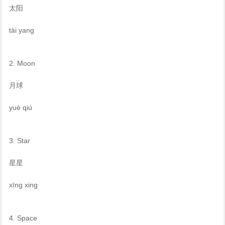
太阳
tài yang
2. Moon
月球
yuè qiú
3. Star
星星
xīng xing
4. Space