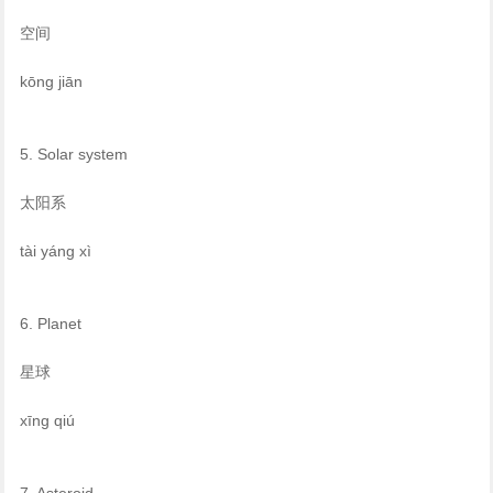
空间
kōng jiān
5. Solar system
太阳系
tài yáng xì
6. Planet
星球
xīng qiú