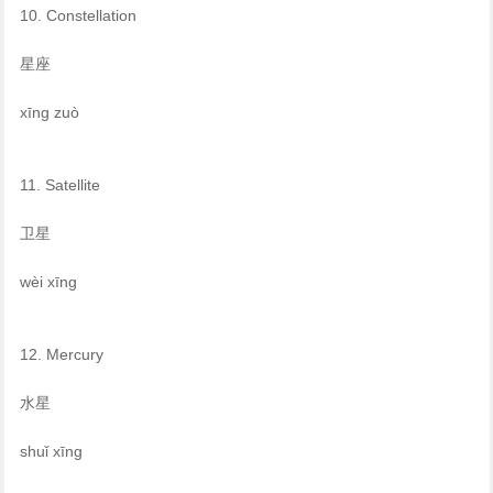
10. Constellation
星座
xīng zuò
11. Satellite
卫星
wèi xīng
12. Mercury
水星
shuǐ xīng