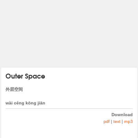
Outer Space
外层空间
wài céng kōng jiān
Download
pdf
|
text
|
mp3