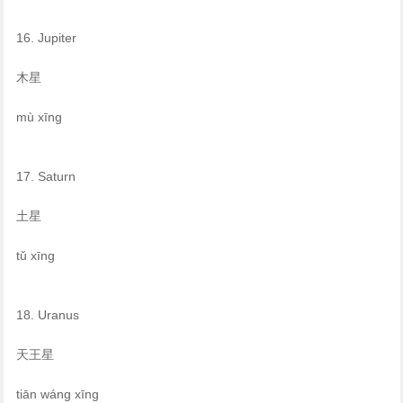
16. Jupiter
木星
mù xīng
17. Saturn
土星
tǔ xīng
18. Uranus
天王星
tiān wáng xīng