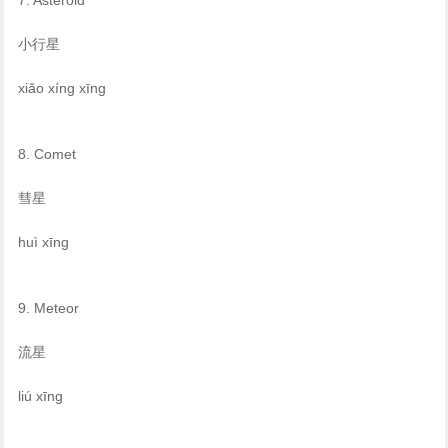
7. Asteroid
小行星
xiǎo xíng xīng
8. Comet
彗星
huì xīng
9. Meteor
流星
liú xīng