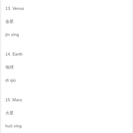
13. Venus
金星
jīn xīng
14. Earth
地球
dì qiú
15. Mars
火星
huǒ xīng