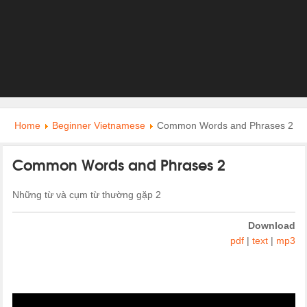
Home
Beginner Vietnamese
Common Words and Phrases 2
Common Words and Phrases 2
Những từ và cụm từ thường gặp 2
Download
pdf
|
text
|
mp3