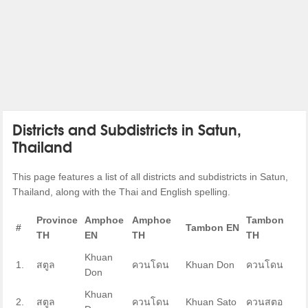
Districts and Subdistricts in Satun,
Thailand
This page features a list of all districts and subdistricts in Satun,
Thailand, along with the Thai and English spelling.
Province
Amphoe
Amphoe
Tambon
#
Tambon EN
TH
EN
TH
TH
Khuan
1.
สตูล
ควนโดน
Khuan Don
ควนโดน
Don
Khuan
2.
สตูล
ควนโดน
Khuan Sato
ควนสตอ