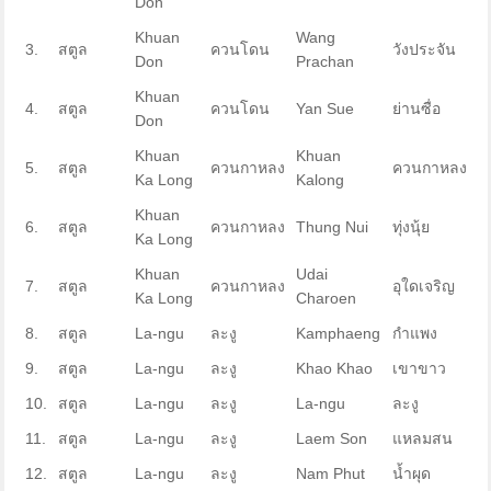
Don
Khuan
Wang
3.
สตูล
ควนโดน
วังประจัน
Don
Prachan
Khuan
4.
สตูล
ควนโดน
Yan Sue
ย่านซื่อ
Don
Khuan
Khuan
5.
สตูล
ควนกาหลง
ควนกาหลง
Ka Long
Kalong
Khuan
6.
สตูล
ควนกาหลง
Thung Nui
ทุ่งนุ้ย
Ka Long
Khuan
Udai
7.
สตูล
ควนกาหลง
อุใดเจริญ
Ka Long
Charoen
8.
สตูล
La-ngu
ละงู
Kamphaeng
กำแพง
9.
สตูล
La-ngu
ละงู
Khao Khao
เขาขาว
10.
สตูล
La-ngu
ละงู
La-ngu
ละงู
11.
สตูล
La-ngu
ละงู
Laem Son
แหลมสน
12.
สตูล
La-ngu
ละงู
Nam Phut
น้ำผุด