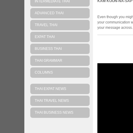
KAM KOON-NA-SÀP
INTERMEDIATE THAI
ADVANCED THAI
Even though you might
your communication wi
TRAVEL THAI
your message across.
EXPAT THAI
BUSINESS THAI
THAI GRAMMAR
COLUMNS
THAI EXPAT NEWS
THAI TRAVEL NEWS
THAI BUSINESS NEWS