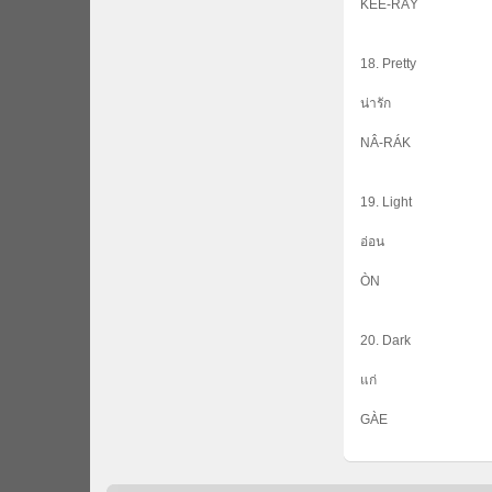
KÊE-RÀY
18. Pretty
น่ารัก
NÂ-RÁK
19. Light
อ่อน
ÒN
20. Dark
แก่
GÀE