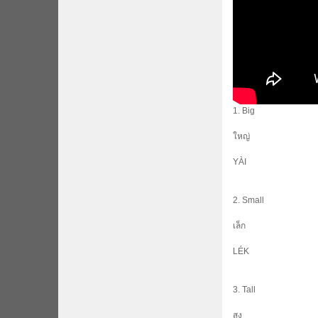
1. Big
ใหญ่
YÀI
2. Small
เล็ก
LÉK
3. Tall
สูง