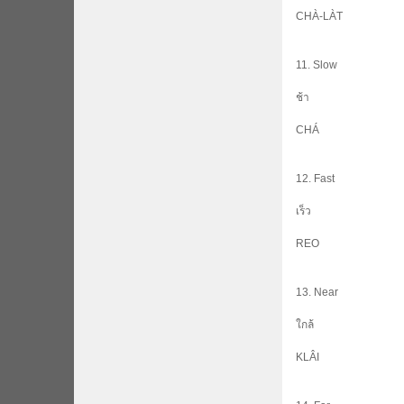
CHÀ-LÀT
11. Slow
ช้า
CHÁ
12. Fast
เร็ว
REO
13. Near
ใกล้
KLÂI