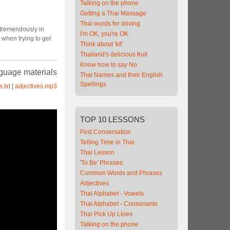
Talking on the phone
Getting a Thai Massage
Thai words for driving
 tremendously in
I'm OK, you're OK
when trying to get
Think about 'kit'
Thailand's delicious fruit
Know how to say No
guage materials
Thai Names and their English
Spellings
.txt
|
adjectives.mp3
TOP
10 LESSONS
First Conversation
Telling Time in Thai
Thai Lesson
'To Be' Phrases
Common Words and Phrases
Adjectives
Thai Alphabet - Vowels
Thai Alphabet - Consonants
Thai Pick Up Lines
Talking on the phone