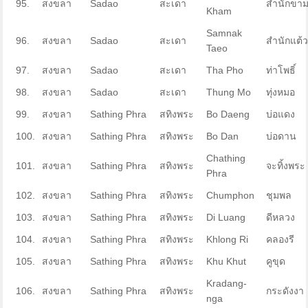
95.
สงขลา
Sadao
สะเดา
สำนักขา
Kham
Samnak
96.
สงขลา
Sadao
สะเดา
สำนักแต้ว
Taeo
97.
สงขลา
Sadao
สะเดา
Tha Pho
ท่าโพธิ์
98.
สงขลา
Sadao
สะเดา
Thung Mo
ทุ่งหมอ
99.
สงขลา
Sathing Phra
สทิงพระ
Bo Daeng
บ่อแดง
100.
สงขลา
Sathing Phra
สทิงพระ
Bo Dan
บ่อดาน
Chathing
101.
สงขลา
Sathing Phra
สทิงพระ
จะทิ้งพระ
Phra
102.
สงขลา
Sathing Phra
สทิงพระ
Chumphon
ชุมพล
103.
สงขลา
Sathing Phra
สทิงพระ
Di Luang
ดีหลวง
104.
สงขลา
Sathing Phra
สทิงพระ
Khlong Ri
คลองรี
105.
สงขลา
Sathing Phra
สทิงพระ
Khu Khut
คูขุด
Kradang-
106.
สงขลา
Sathing Phra
สทิงพระ
กระดังงา
nga