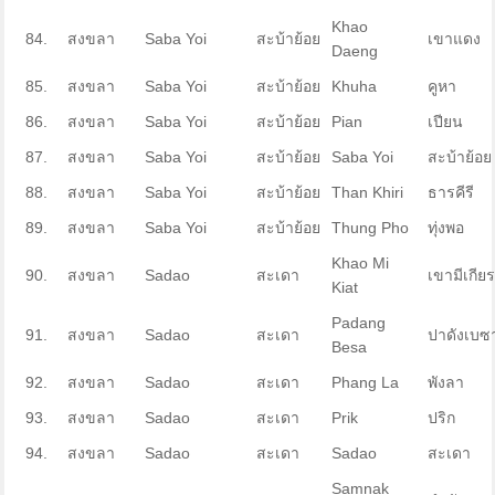
Khao
84.
สงขลา
Saba Yoi
สะบ้าย้อย
เขาแดง
Daeng
85.
สงขลา
Saba Yoi
สะบ้าย้อย
Khuha
คูหา
86.
สงขลา
Saba Yoi
สะบ้าย้อย
Pian
เปียน
87.
สงขลา
Saba Yoi
สะบ้าย้อย
Saba Yoi
สะบ้าย้อย
88.
สงขลา
Saba Yoi
สะบ้าย้อย
Than Khiri
ธารคีรี
89.
สงขลา
Saba Yoi
สะบ้าย้อย
Thung Pho
ทุ่งพอ
Khao Mi
90.
สงขลา
Sadao
สะเดา
เขามีเกียร
Kiat
Padang
91.
สงขลา
Sadao
สะเดา
ปาดังเบซา
Besa
92.
สงขลา
Sadao
สะเดา
Phang La
พังลา
93.
สงขลา
Sadao
สะเดา
Prik
ปริก
94.
สงขลา
Sadao
สะเดา
Sadao
สะเดา
Samnak