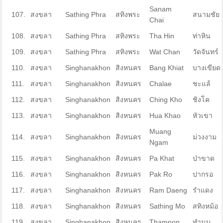
Sanam
107.
สงขลา
Sathing Phra
สทิงพระ
สนามชัย
Chai
108.
สงขลา
Sathing Phra
สทิงพระ
Tha Hin
ท่าหิน
109.
สงขลา
Sathing Phra
สทิงพระ
Wat Chan
วัดจันทร์
110.
สงขลา
Singhanakhon
สิงหนคร
Bang Khiat
บางเขียด
111.
สงขลา
Singhanakhon
สิงหนคร
Chalae
ชะแล้
112.
สงขลา
Singhanakhon
สิงหนคร
Ching Kho
ชิงโค
113.
สงขลา
Singhanakhon
สิงหนคร
Hua Khao
หัวเขา
Muang
114.
สงขลา
Singhanakhon
สิงหนคร
ม่วงงาม
Ngam
115.
สงขลา
Singhanakhon
สิงหนคร
Pa Khat
ป่าขาด
116.
สงขลา
Singhanakhon
สิงหนคร
Pak Ro
ปากรอ
117.
สงขลา
Singhanakhon
สิงหนคร
Ram Daeng
รำแดง
118.
สงขลา
Singhanakhon
สิงหนคร
Sathing Mo
สทิงหม้อ
119.
สงขลา
Singhanakhon
สิงหนคร
Thamnop
ทำนบ