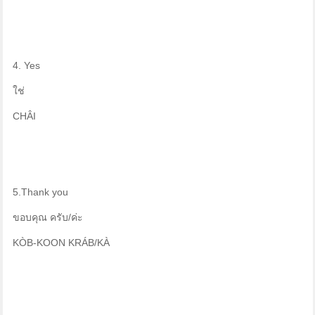
4. Yes
ใช่
CHÂI
5.Thank you
ขอบคุณ ครับ/ค่ะ
KÒB-KOON KRÁB/KÀ