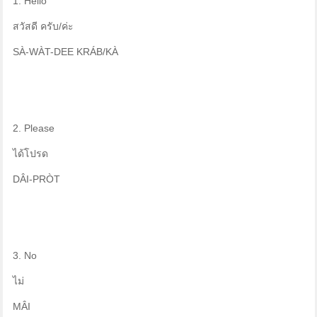
1. Hello
สวัสดี ครับ/ค่ะ
SÀ-WÀT-DEE KRÁB/KÀ
2. Please
ได้โปรด
DÂI-PRÒT
3. No
ไม่
MÂI