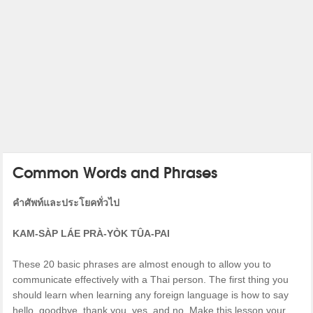
Common Words and Phrases
คำศัพท์และประโยคทั่วไป
KAM-SÀP LÁE PRÀ-YÒK TÛA-PAI
These 20 basic phrases are almost enough to allow you to
communicate effectively with a Thai person. The first thing you
should learn when learning any foreign language is how to say
hello, goodbye, thank you, yes, and no. Make this lesson your