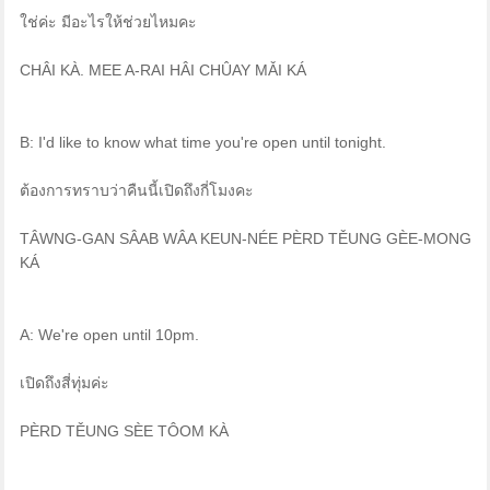
ใช่ค่ะ มีอะไรให้ช่วยไหมคะ
CHÂI KÀ. MEE A-RAI HÂI CHÛAY MǍI KÁ
B: I'd like to know what time you're open until tonight.
ต้องการทราบว่าคืนนี้เปิดถึงกี่โมงคะ
TÂWNG-GAN SÂAB WÂA KEUN-NÉE PÈRD TĚUNG GÈE-MONG
KÁ
A: We're open until 10pm.
เปิดถึงสี่ทุ่มค่ะ
PÈRD TĚUNG SÈE TÔOM KÀ