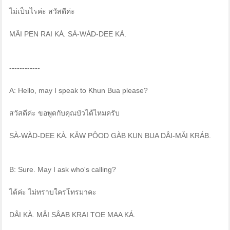
ไม่เป็นไรค่ะ สวัสดีค่ะ
MÂI PEN RAI KÀ. SÀ-WÀD-DEE KÀ.
------------
A: Hello, may I speak to Khun Bua please?
สวัสดีค่ะ ขอพูดกับคุณบัวได้ไหมครับ
SÀ-WÀD-DEE KÀ. KǍW PÔOD GÀB KUN BUA DÂI-MǍI KRÁB.
B: Sure. May I ask who's calling?
ได้ค่ะ ไม่ทราบใครโทรมาคะ
DÂI KÀ. MÂI SÂAB KRAI TOE MAA KÁ.