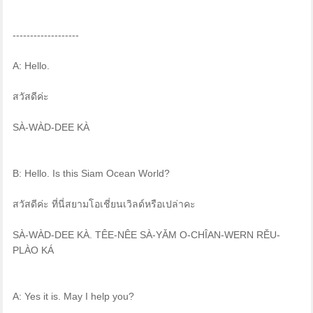
-------------------
A: Hello.
สวัสดีค่ะ
SÀ-WÀD-DEE KÀ
B: Hello. Is this Siam Ocean World?
สวัสดีค่ะ ที่นี่สยามโอเชี่ยนเวิลด์หรือเปล่าคะ
SÀ-WÀD-DEE KÀ. TÊE-NÊE SÀ-YǍM O-CHÎAN-WERN RĚU-
PLÀO KÁ
A: Yes it is. May I help you?