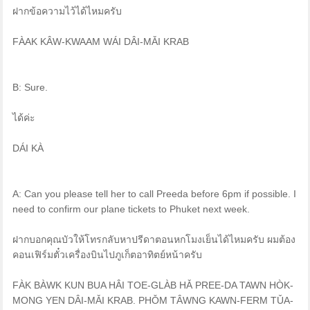
ฝากข้อความไว้ได้ไหมครับ
FÀAK KÂW-KWAAM WÁI DÂI-MǍI KRAB
B: Sure.
ได้ค่ะ
DÁI KÀ
A: Can you please tell her to call Preeda before 6pm if possible. I
need to confirm our plane tickets to Phuket next week.
ฝากบอกคุณบัวให้โทรกลับหาปรีดาตอนหกโมงเย็นได้ไหมครับ ผมต้อง
คอนเฟิร์มตั๋วเครื่องบินไปภูเก็ตอาทิตย์หน้าครับ
FÀK BÀWK KUN BUA HÂI TOE-GLÀB HǍ PREE-DA TAWN HÒK-
MONG YEN DÂI-MǍI KRAB. PHǑM TÂWNG KAWN-FERM TǓA-