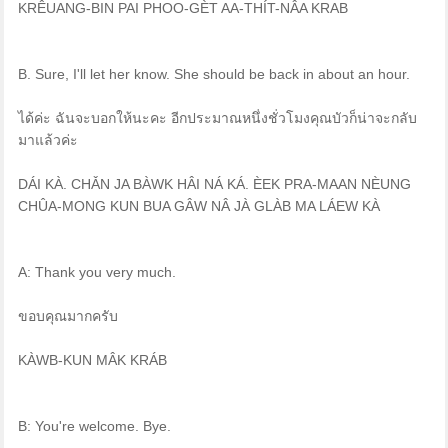
KRÊUANG-BIN PAI PHOO-GÈT AA-THÍT-NÂA KRAB
B. Sure, I'll let her know. She should be back in about an hour.
ได้ค่ะ ฉันจะบอกให้นะคะ อีกประมาณหนึ่งชั่วโมงคุณบัวก็น่าจะกลับ
มาแล้วค่ะ
DÁI KÀ. CHǍN JA BÀWK HÂI NÁ KÁ. ÈEK PRA-MAAN NÈUNG
CHÛA-MONG KUN BUA GÂW NÂ JÀ GLÀB MA LÁEW KÀ
A: Thank you very much.
ขอบคุณมากครับ
KÀWB-KUN MÂK KRÁB
B: You're welcome. Bye.