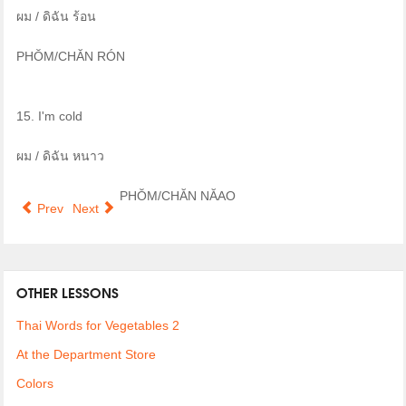
ผม / ดิฉัน ร้อน
PHŎM/CHĂN RÓN
15. I'm cold
ผม / ดิฉัน หนาว
PHŎM/CHĂN NĂAO
Prev
Next
OTHER LESSONS
Thai Words for Vegetables 2
At the Department Store
Colors