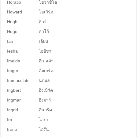
Horatio
โฮราชิโอ
Howard
โฮเวิร์ด
Hugh
ฮิวจ์
Hugo
ฮิวโก้
Ian
เอียน
Iesha
ไออีชา
Imelda
อิเมลด้า
Imgurt
อิ่มเกร์ต
Immaculate
นฤมล
Ingbert
อิงเบิร์ต
Ingmar
อิงมาร์
Ingrid
อินกริด
Ira
ไอร่า
Irene
ไอรีน