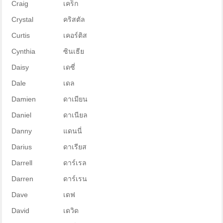
Craig
เคร็ก
Crystal
คริสตัล
Curtis
เคอร์ติส
Cynthia
ซินเธีย
Daisy
เดซี่
Dale
เดล
Damien
ดาเมียน
Daniel
ดาเนียล
Danny
แดนนี่
Darius
ดาเรียส
Darrell
ดาร์เรล
Darren
ดาร์เรน
Dave
เดฟ
David
เดวิด