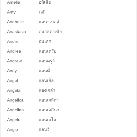
Amelia
อมิเลีย
Amy
เอมี่
Anabelle
แอนาเบลล์
Anastasia
อนาสตาเซีย
Andre
อันเดร
Andrea
แอนเดรีย
Andrew
แอนดรูว์
Andy
แอนดี้
Angel
แอนเจิ้ล
Angela
แองเจล่า
Angelica
แอนเจลิกา
Angelina
แอนเจลีน่า
Angelo
แอนเจโล่
Angie
แอนจี