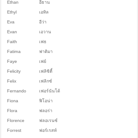
Ethan
อีธาน
Ethyl
เอทิล
Eva
อีว่า
Evan
เอวาน
Faith
เฟธ
Fatima
ฟาติมา
Faye
เฟย์
Felicity
เฟลิซิตี้
Felix
เฟลิกซ์
Fernando
เฟอร์นันโด้
Fiona
ฟิโอน่า
Flora
ฟลอร่า
Florence
ฟลอเรนซ์
Forrest
ฟอร์เรสท์