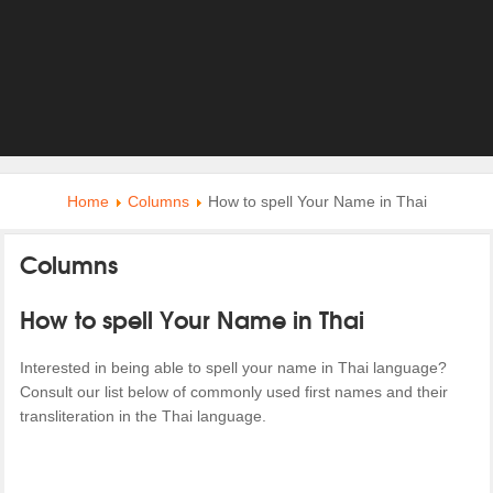
Home
Columns
How to spell Your Name in Thai
Columns
How to spell Your Name in Thai
Interested in being able to spell your name in Thai language?
Consult our list below of commonly used first names and their
transliteration in the Thai language.