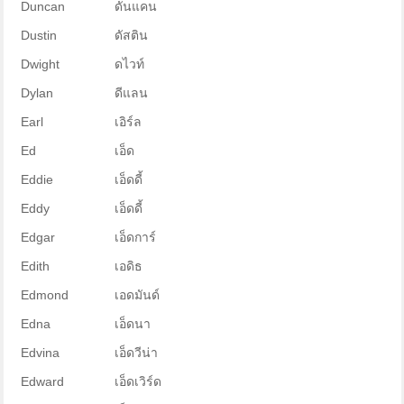
Duncan
ดันแคน
Dustin
ดัสติน
Dwight
ดไวท์
Dylan
ดีแลน
Earl
เอิร์ล
Ed
เอ็ด
Eddie
เอ็ดดี้
Eddy
เอ็ดดี้
Edgar
เอ็ดการ์
Edith
เอดิธ
Edmond
เอดมันด์
Edna
เอ็ดนา
Edvina
เอ็ดวีน่า
Edward
เอ็ดเวิร์ด