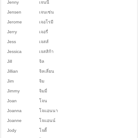
Jenny
เจนนี่
Jensen
เจนเซ่น
Jerome
เจอโรมี
Jerry
เจอรี่
Jess
เจสส์
Jessica
เจสสิก้า
Jill
จิล
Jillian
จิลเลี่ยน
Jim
จิม
Jimmy
จิมมี่
Joan
โจน
Joanna
โจแอนนา
Joanne
โจแอนน์
Jody
โจดี้