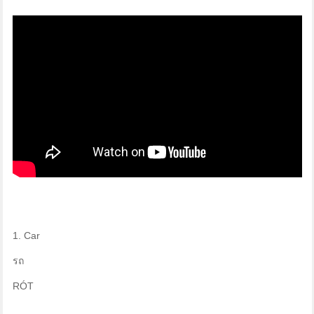
1. Car
รถ
RÓT