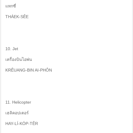
แทกซี่
THÁEK-SÊE
10. Jet
เครื่องบินไอพ่น
KRÊUANG-BIN AI-PHÔN
11. Helicopter
เฮลิคอปเตอร์
HAY-LÍ-KÓP-TÊR