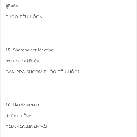
ผู้ถือหุ้น
PHÔO-TĚU-HÔON
15. Shareholder Meeting
การประชุมผู้ถือหุ้น
GAN-PRA-SHOOM PHÔO-TĚU-HÔON
16. Headquarters
สำนักงานใหญ่
SǍM-NÁG-NGAN YÀI