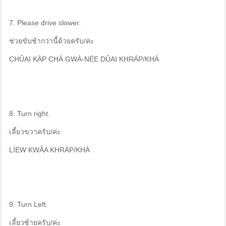
7. Please drive slower.
ช่วยขับช้ากว่านี้ด้วยครับ/ค่ะ
CHÛAI KÀP CHÁ GWÀ-NÉE DÛAI KHRÁP/KHÀ
8. Turn right.
เลี้ยวขวาครับ/ค่ะ
LÍEW KWǍA KHRÁP/KHÀ
9. Turn Left.
เลี้ยวซ้ายครับ/ค่ะ