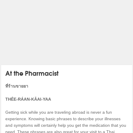
At the Pharmacist
ที่ร้านขายยา
THÊE-RÁAN-KǍAI-YAA
Getting sick while you are traveling abroad is never a fun
experience. Knowing basic phrases to describe your illnesses
and symptoms will certainly help you get the medication that you
need. These phrases are also great for your visit to a Thai