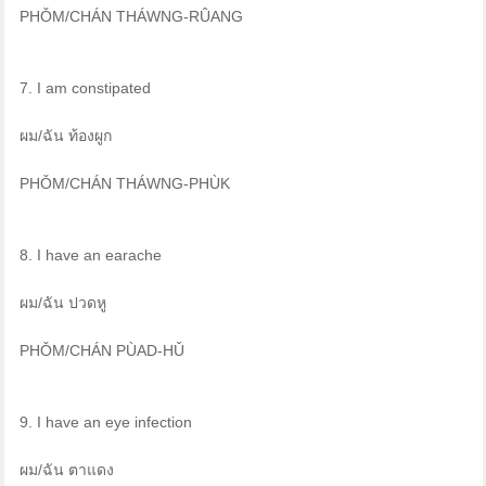
PHǑM/CHÁN THÁWNG-RÛANG
7. I am constipated
ผม/ฉัน ท้องผูก
PHǑM/CHÁN THÁWNG-PHÙK
8. I have an earache
ผม/ฉัน ปวดหู
PHǑM/CHÁN PÙAD-HǓ
9. I have an eye infection
ผม/ฉัน ตาแดง