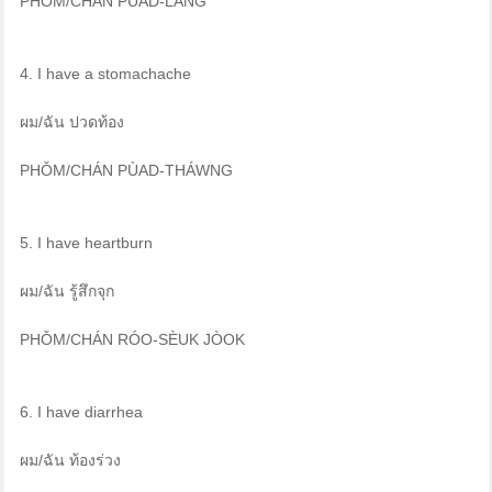
PHǑM/CHÁN PÙAD-LĂNG
4. I have a stomachache
ผม/ฉัน ปวดท้อง
PHǑM/CHÁN PÙAD-THÁWNG
5. I have heartburn
ผม/ฉัน รู้สึกจุก
PHǑM/CHÁN RÓO-SÈUK JÒOK
6. I have diarrhea
ผม/ฉัน ท้องร่วง