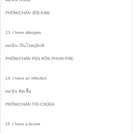
PHǑM/CHÁN JÈB-KAW
13. I have allergies
ผม/ฉัน เป็นโรคภูมิแพ้
PHǑM/CHÁN PEN RÔK-PHUM-PÀE
14. I have an infection
ผม/ฉัน ติดเชื้อ
PHǑM/CHÁN TÌD-CHÚEA
15. I have a bruise