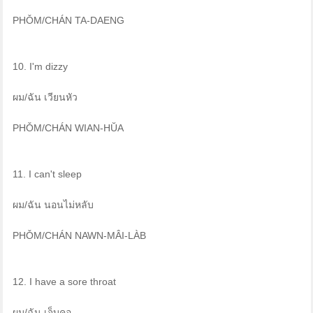
PHǑM/CHÁN TA-DAENG
10. I'm dizzy
ผม/ฉัน เวียนหัว
PHǑM/CHÁN WIAN-HŬA
11. I can't sleep
ผม/ฉัน นอนไม่หลับ
PHǑM/CHÁN NAWN-MÂI-LÀB
12. I have a sore throat
ผม/ฉัน เจ็บคอ