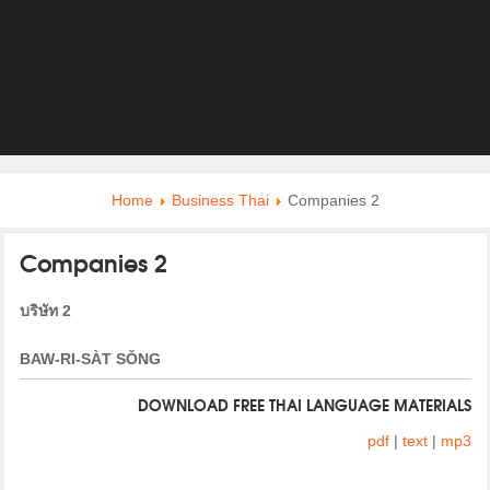
Home
Business Thai
Companies 2
Companies 2
บริษัท 2
BAW-RI-SÀT SǑNG
DOWNLOAD FREE THAI LANGUAGE MATERIALS
pdf
|
text
|
mp3