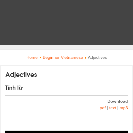
Home
Beginner Vietnamese
Adjectives
Adjectives
Tính từ
Download
pdf
|
text
|
mp3