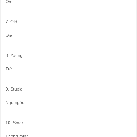
Ốm
7. Old
Già
8. Young
Trẻ
9. Stupid
Ngu ngốc
10. Smart
Thông minh