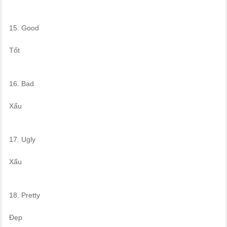
15. Good
Tốt
16. Bad
Xấu
17. Ugly
Xấu
18. Pretty
Đẹp