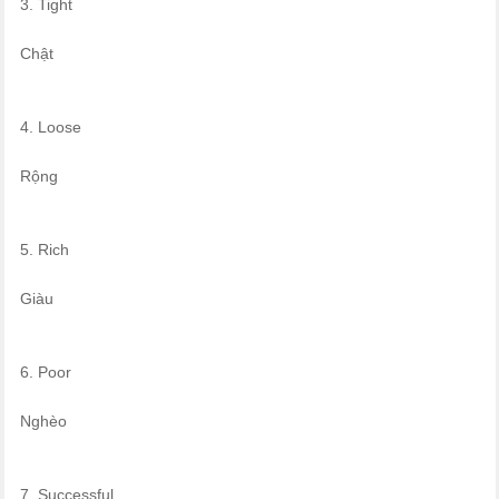
3. Tight
Chật
4. Loose
Rộng
5. Rich
Giàu
6. Poor
Nghèo
7. Successful