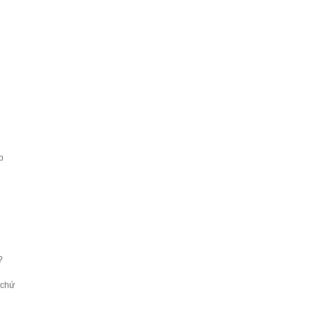
̣p
?
 chứ