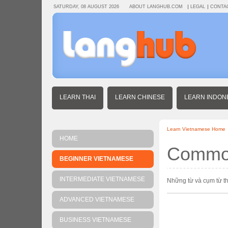
SATURDAY, 08 AUGUST 2026
ABOUT LANGHUB.COM
LEGAL
CONTA
LEARN THAI
LEARN CHINESE
LEARN INDON
Learn Vietnamese Home
HOME
Common
BEGINNER VIETNAMESE
INTERMEDIATE VIETNAMESE
Những từ và cụm từ t
ADVANCED VIETNAMESE
BUSINESS VIETNAMESE