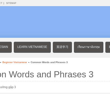
CT
SITEMAP
ESIAN
LEARN VIETNAMESE
英语学习
เรียนภาษาอังกฤษ
Beginner Vietnamese
Common Words and Phrases 3
 Words and Phrases 3
hường gặp 3