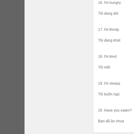
16. I'm hungry
Tôi đang đói
17. I'm thirsty
Tôi đang khát
18. I'm tired
Tôi mệt
19. I'm sleepy
Tôi buồn ngủ
20. Have you eaten?
Bạn đã ăn chưa