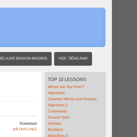
Home
Beginner
Vietnames
Common
Words
and
Phrases
3
BELAJAR BAHASA INGGRIS
HỌC TIẾNG ANH
TOP
10 LESSONS
Where are You From?
Adjectives
Common Words and Phrases
Adjectives 2
Commands
Around Town
Download
Animals
pdf
|
text
|
mp3
Numbers
Adjectives 3