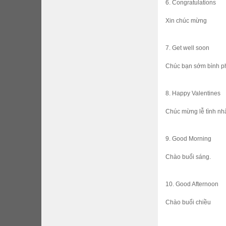
6. Congratulations
Xin chúc mừng
7. Get well soon
Chúc bạn sớm bình p
8. Happy Valentines
Chúc mừng lễ tình n
9. Good Morning
Chào buổi sáng.
10. Good Afternoon
Chào buổi chiều